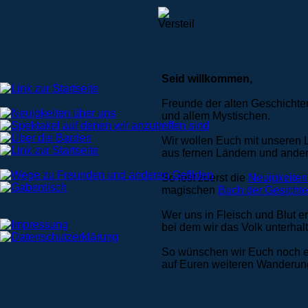
Seid willkommen,
Freunde der alten Geschicht
und allem Mystischen.
Wir wollen Euch mit unseren L
aus fernen Ländern und ander
So lest zuerst die
Neuigkeiten
magischen
Buch der Gesichte
Wer uns in Fleisch und Blut 
bei dem wir das Volk unterhal
So wünschen wir Euch noch ei
auf Euren weiteren Wanderun